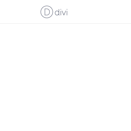
Kometa Casino Официал
Регистрация»
por
Incocrea
|
Sep 17, 2025
|
Комета Казино
Комета Казино Онлайн официального Сайт, 
новых Игроков?Меры Безопасности и Защит
бонусы И КэшбэкБесплатные Игровые Автом