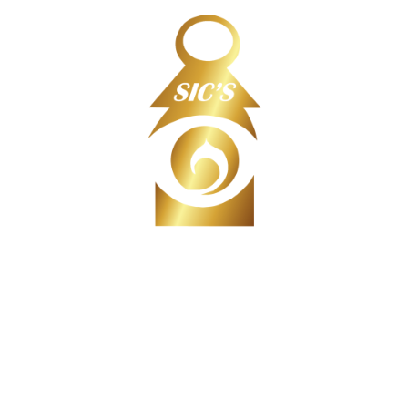
çok-kazandıran-slot-oyunları.net 1000
contactosilvestre.com.ar z3
crazy time
dallaspalms.com1
ekb-banki.ru 2500
eto-yasno.ru3
f8betjinx.com
Fairspin-casino
fortune tiger brazil
Gama Casino
Game
glory-casinos tr
houdinitribute.com
Inbet в България
inbrain.uz2