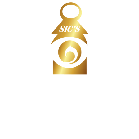
çok-kazandıran-slot-oyunları.net 1000
contactosilvestre.com.ar z3
crazy time
dallaspalms.com1
ekb-banki.ru 2500
eto-yasno.ru3
f8betjinx.com
Fairspin-casino
fortune tiger brazil
Gama Casino
Game
glory-casinos tr
houdinitribute.com
Inbet в България
inbrain.uz2