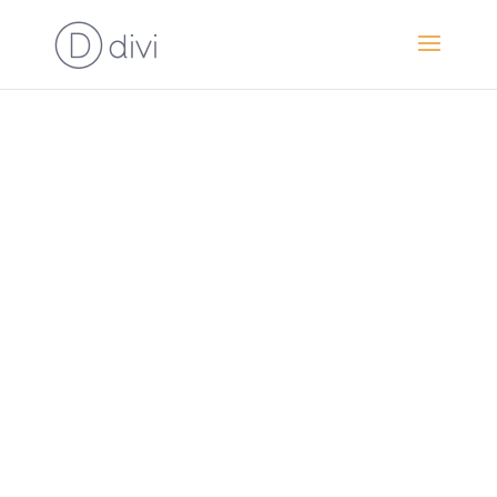
Азбучная фиксация на
Up X инструкция
вдобавок скидки
Официальный веб-
журнал
por
Incocrea
|
Ago 8, 2025
|
Sin categoría
|
0
Comentarios
Up X (Ап Буква) – это известная игровая
автоплатформа, коия вовлекает пользователей