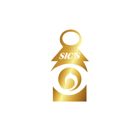
Basaribet
bbrbet colombia
bbrbet mx
bela-lepin77.ru 500
biboshop.ru 500
bizzo casino
Blog
book of ra
book of ra it
bootstrap-3.rucomponents.php 900
Brand
casibom tr
casino
casino en ligne france 2
casino en ligne france11