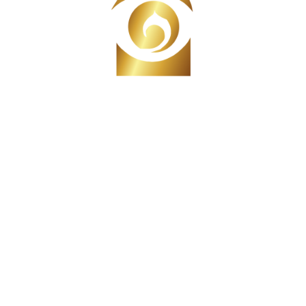
Archivos
diciembre 2025
septiembre 2025
agosto 2025
julio 2025
junio 2025
mayo 2025
abril 2025
marzo 2025
febrero 2025
enero 2025
diciembre 2024
noviembre 2024
octubre 2024
septiembre 2024