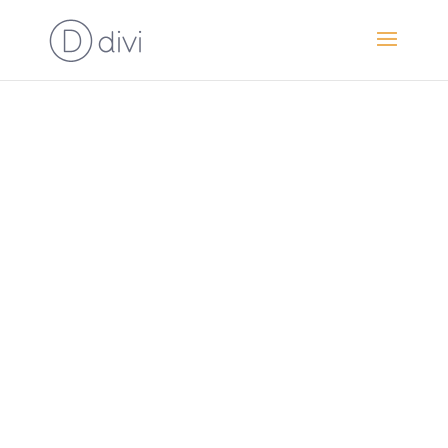
Ein nahtloses
Spielerlebnis mit
attraktiven
Bonusangeboten im
online casino paypal
erwartet dich jet
por
Incocrea
|
Ago 25, 2025
|
Post
|
0 Comentarios
Ein nahtloses Spielerlebnis mit attraktiven