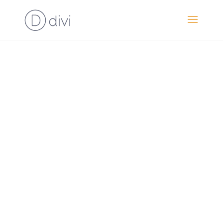
El desafío de tomar
decisiones rápidas
mientras el multiplicador
en aviator continúa
subiendo.
por
Incocrea
|
Sep 15, 2025
|
Post
|
0 Comentarios
El desafío de tomar decisiones rápidas mientras el
multiplicador en aviator continúa subiendo.