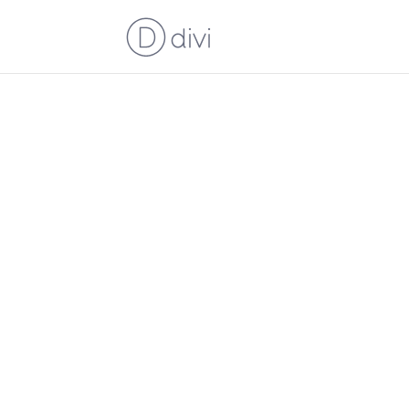
Køb Champagne tilbud 
plu prisgaranti
por
Incocrea
|
Ago 21, 2025
|
Sin categoría
|
0
Content
Manga spilleban Anmeldelse
Bedste kasinobonusser medmindre indsk
– Spil vederlagsfri og blæsevejr rigtige gys