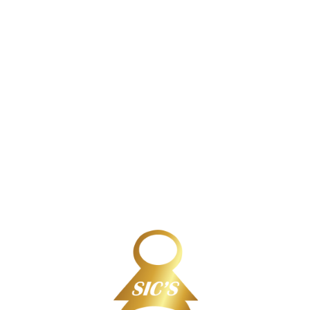
 fiables.
igne fiables de 2025, Casino Coral offre une grande variété de jeux
nos en ligne fiables de 2025, Casino Paddy Power offre une grande
aiement fiables.
ligne fiables de 2025, Casino Bwin offre une grande variété de jeu
gne peuvent varier en fonction des pays et des régions. Il est impor
ur dans votre pays ou région avant de jouer dans un casino en ligne.
, il est essentiel de prendre en compte plusieurs critères clés. Voi
tablir notre top 10 des meilleurs casinos en ligne :
tation
no en ligne est licencié et réglementé par une autorité de jeu en li
mis à des normes de jeu équitables et que les joueurs sont protégé