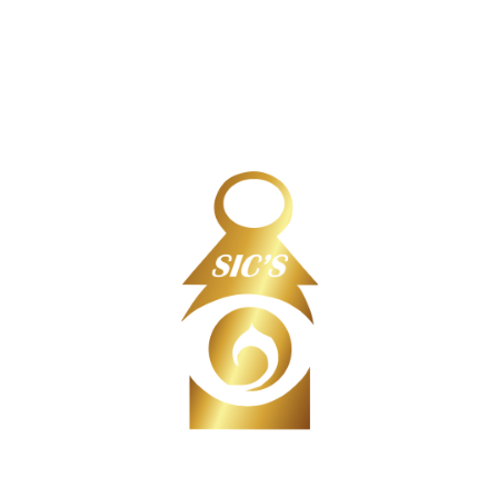
Apuestas Deportivas Uruguay
Comentarios recientes
Archivos
diciembre 2025
septiembre 2025
agosto 2025
julio 2025
junio 2025
mayo 2025
abril 2025
marzo 2025
febrero 2025
enero 2025
diciembre 2024