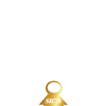
Archivos
diciembre 2025
septiembre 2025
agosto 2025
julio 2025
junio 2025
mayo 2025
abril 2025
marzo 2025
febrero 2025
enero 2025
diciembre 2024
noviembre 2024
octubre 2024